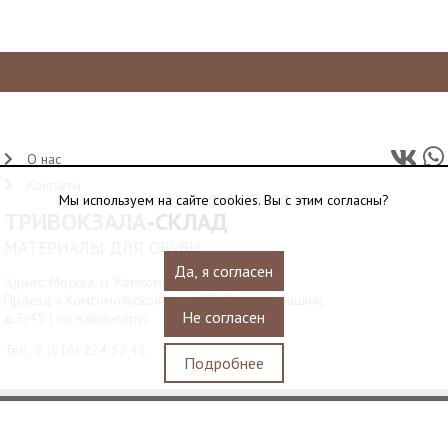
О нас
Контакты
Мы используем на сайте cookies. Вы с этим согласны?
ТРИВОКЗАЛА
-СКЛАД
МАТЕРИАЛЫ ДЛЯ ОБУВИ
Да, я согласен
Адрес: Москва, м."Комсомольская",
Проезд к Комсомольской пл., д.12 (Красная башня),
Не согласен
д.5/45 ( по навигатору)
Тел.:
8 (916) 224 37 48
Подробнее
© 2010-2026
Website Programming: Profita.Solutions
Водонапорная башня станции Москва-Пассажирская