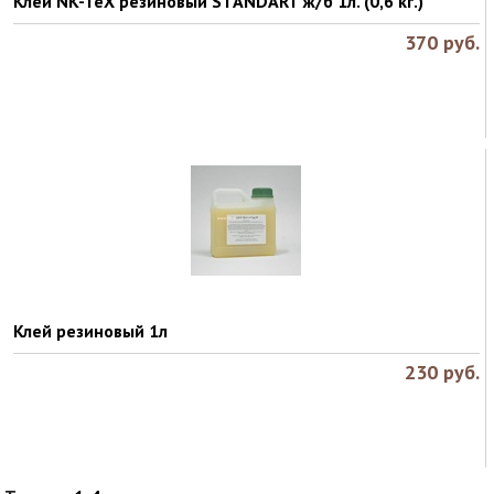
Клей NK-TeX резиновый STANDART ж/б 1л. (0,6 кг.)
370
руб.
Клей резиновый 1л
230
руб.